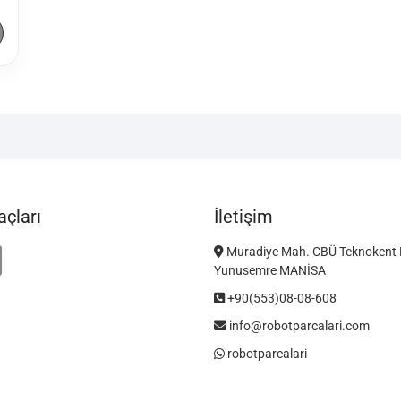
çları
İletişim
Muradiye Mah. CBÜ Teknokent 
Yunusemre MANİSA
+90(553)08-08-608
info@robotparcalari.com
robotparcalari