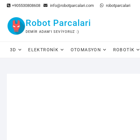
Skip
+905530808608
info@robotparcalari.com
robotparcalari
to
content
Robot Parcalari
DEMIR ADAM'I SEVIYORUZ :)
3D
ELEKTRONIK
OTOMASYON
ROBOTIK