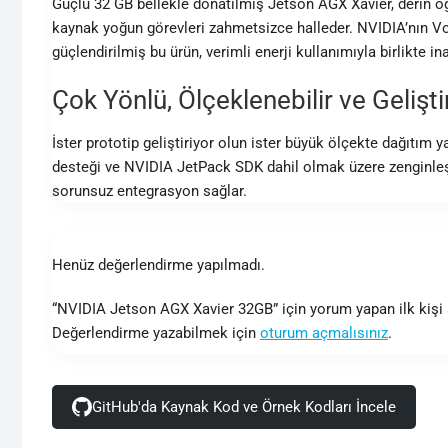
Güçlü 32 GB bellekle donatılmış Jetson AGX Xavier, derin 
kaynak yoğun görevleri zahmetsizce halleder. NVIDIA’nın V
güçlendirilmiş bu ürün, verimli enerji kullanımıyla birlikte 
Çok Yönlü, Ölçeklenebilir ve Gelişti
İster prototip geliştiriyor olun ister büyük ölçekte dağıtı
desteği ve NVIDIA JetPack SDK dahil olmak üzere zenginleşti
sorunsuz entegrasyon sağlar.
Henüz değerlendirme yapılmadı.
“NVIDIA Jetson AGX Xavier 32GB” için yorum yapan ilk kişi 
Değerlendirme yazabilmek için
oturum açmalısınız
.
GitHub'da Kaynak Kod ve Örnek Kodları İncele