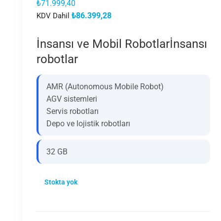
₺
71.999,40
₺
86.399,28
KDV Dahil
İnsansı ve Mobil Robotlarİnsansı
robotlar
AMR (Autonomous Mobile Robot)
AGV sistemleri
Servis robotları
Depo ve lojistik robotları
32 GB
Stokta yok