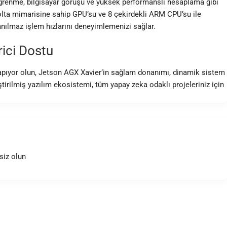
öğrenme, bilgisayar görüşü ve yüksek performanslı hesaplama gibi
olta mimarisine sahip GPU’su ve 8 çekirdekli ARM CPU’su ile
inanılmaz işlem hızlarını deneyimlemenizi sağlar.
rici Dostu
m yapıyor olun, Jetson AGX Xavier’in sağlam donanımı, dinamik sistem
rilmiş yazılım ekosistemi, tüm yapay zeka odaklı projeleriniz için
siz olun