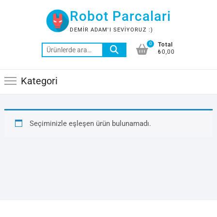
Skip
Robot Parcalari
to
content
DEMIR ADAM'I SEVIYORUZ :)
0
Total
Ara:
₺0,00
Kategori
Seçiminizle eşleşen ürün bulunamadı.