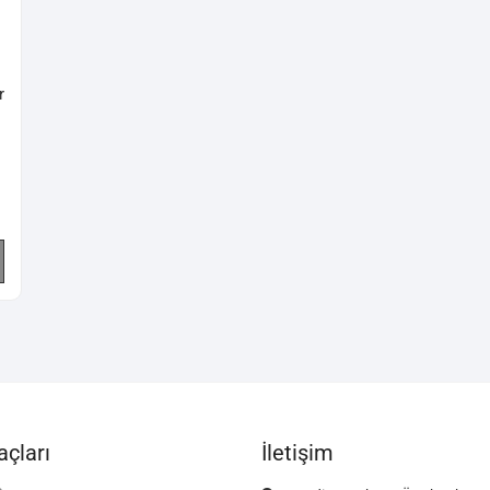
r
çları
İletişim