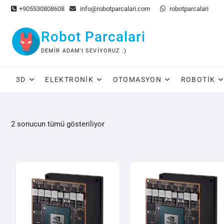
Skip
+905530808608
info@robotparcalari.com
robotparcalari
to
content
Robot Parcalari
DEMIR ADAM'I SEVIYORUZ :)
3D
ELEKTRONIK
OTOMASYON
ROBOTIK
En
2 sonucun tümü gösteriliyor
yeniye
göre
sıralandı