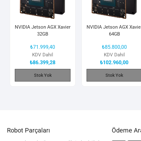
NVIDIA Jetson AGX Xavier
NVIDIA Jetson AGX Xavie
32GB
64GB
₺
71.999,40
₺
85.800,00
KDV Dahil
KDV Dahil
₺
86.399,28
₺
102.960,00
Stok Yok
Stok Yok
Robot Parçaları
Ödeme Ara