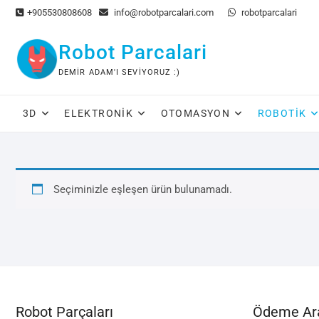
Skip
+905530808608
info@robotparcalari.com
robotparcalari
to
content
Robot Parcalari
DEMIR ADAM'I SEVIYORUZ :)
3D
ELEKTRONIK
OTOMASYON
ROBOTIK
Seçiminizle eşleşen ürün bulunamadı.
Robot Parçaları
Ödeme Ara