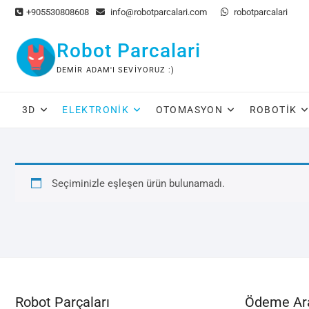
Skip
+905530808608
info@robotparcalari.com
robotparcalari
to
content
Robot Parcalari
DEMIR ADAM'I SEVIYORUZ :)
3D
ELEKTRONIK
OTOMASYON
ROBOTIK
Seçiminizle eşleşen ürün bulunamadı.
Robot Parçaları
Ödeme Ara