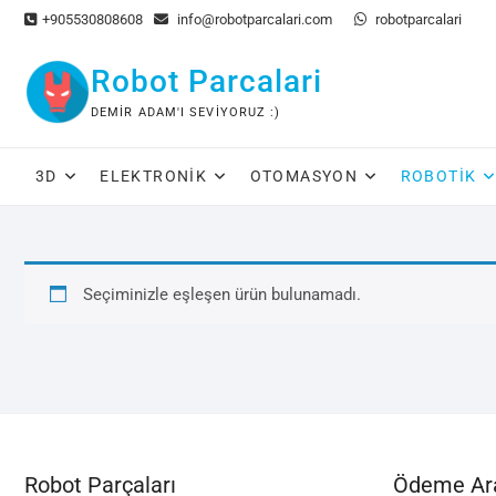
Skip
+905530808608
info@robotparcalari.com
robotparcalari
to
content
Robot Parcalari
DEMIR ADAM'I SEVIYORUZ :)
3D
ELEKTRONIK
OTOMASYON
ROBOTIK
Seçiminizle eşleşen ürün bulunamadı.
Robot Parçaları
Ödeme Ara