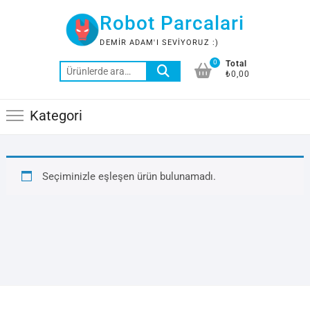
Skip
Robot Parcalari
to
content
DEMIR ADAM'I SEVIYORUZ :)
0
Total
Ara:
₺0,00
Kategori
Seçiminizle eşleşen ürün bulunamadı.