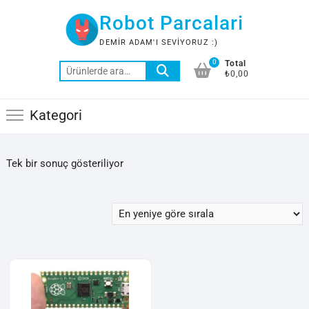
Skip
Robot Parcalari
to
content
DEMIR ADAM'I SEVIYORUZ :)
0
Total
Ara:
₺0,00
Kategori
Tek bir sonuç gösteriliyor