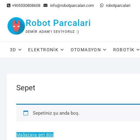
Skip
+905530808608
info@robotparcalari.com
robotparcalari
to
content
Robot Parcalari
DEMIR ADAM'I SEVIYORUZ :)
3D
ELEKTRONIK
OTOMASYON
ROBOTIK
Sepet
Sepetiniz şu anda boş.
Mağazaya geri dön