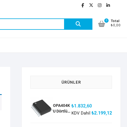
facebook
twitter
instagra
linked
git
0
Ara:
Total
₺0,00
ÜRÜNLER
OPA404K
₺
1.832,60
U Dörtlü
₺
2.199,12
KDV Dahil
Yüksek
Hızlı