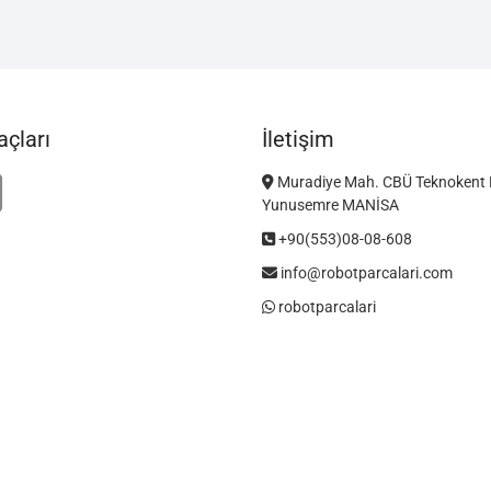
çları
İletişim
Muradiye Mah. CBÜ Teknokent 
Yunusemre MANİSA
+90(553)08-08-608
info@robotparcalari.com
robotparcalari