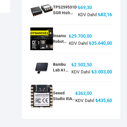
Hassas
Operasyo
TPS259531D
₺
69,30
nel
SGR Hızlı
₺
83,16
KDV Dahil
Amplifika
Aşırı Gerilim
tör
Korumalı
eFuse
İnsansı
₺
29.700,00
Robot
₺
35.640,00
KDV Dahil
Servo
Motor
Dynamix
el
Bambu
₺
2.502,50
XH430-
Lab A1
₺
3.003,00
KDV Dahil
W350-R
Dokunmat
RS-485
ik Ekran
Multidro
Touch
p Bus
Screen
Seeed
₺
363,00
DIS005
Studio XIAO
₺
435,60
KDV Dahil
ESP32C3