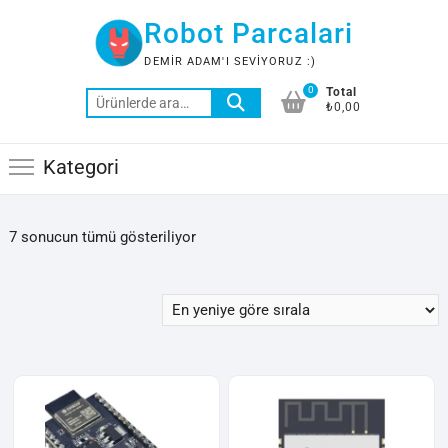
Skip
Robot Parcalari
to
content
DEMIR ADAM'I SEVIYORUZ :)
0
Total
Ara:
₺0,00
Kategori
En
7 sonucun tümü gösteriliyor
yeniye
göre
sıralandı