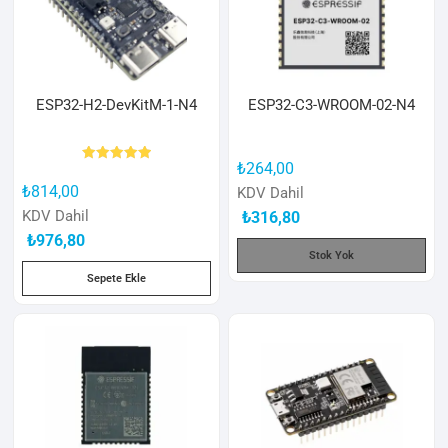
ESP32-H2-DevKitM-1-N4
ESP32-C3-WROOM-02-N4
₺
264,00
5 üzerinden
5.00
₺
814,00
KDV Dahil
oy aldı
KDV Dahil
₺
316,80
₺
976,80
Stok Yok
Sepete Ekle