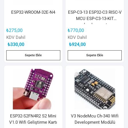
ESP32-WROOM-32E-N4
ESP-C3-13 ESP32-C3 RISC-V
MCU ESP-C3-13-KIT
development
₺
275,00
₺
770,00
KDV Dahil
KDV Dahil
₺
330,00
₺
924,00
Sepete Ekle
Sepete Ekle
ESP32-S2FN4R2 S2 Mini
V3 NodeMcu Ch-340 Wifi
V1.0 Wifi Geliştirme Kartı
Development Modülü