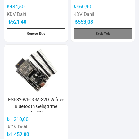
₺
434,50
₺
460,90
KDV Dahil
KDV Dahil
₺
521,40
₺
553,08
Sepete Ekle
Stok Yok
ESP32-WROOM-32D Wifi ve
Bluetooth Geliştirme
Modülü
₺
1.210,00
KDV Dahil
₺
1.452,00