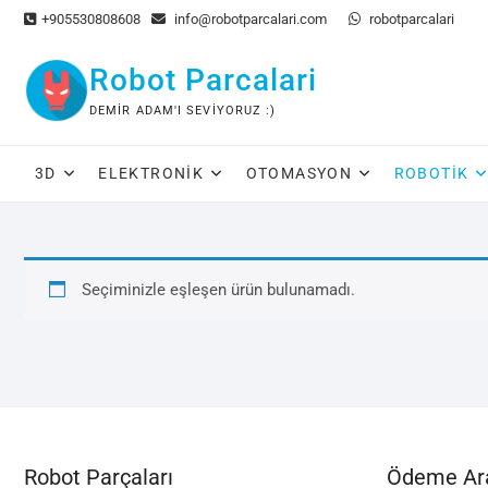
Skip
+905530808608
info@robotparcalari.com
robotparcalari
to
content
Robot Parcalari
DEMIR ADAM'I SEVIYORUZ :)
3D
ELEKTRONIK
OTOMASYON
ROBOTIK
Seçiminizle eşleşen ürün bulunamadı.
Robot Parçaları
Ödeme Ara