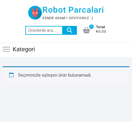
Skip
Robot Parcalari
to
content
DEMIR ADAM'I SEVIYORUZ :)
0
Total
Ara:
₺0,00
Kategori
Seçiminizle eşleşen ürün bulunamadı.