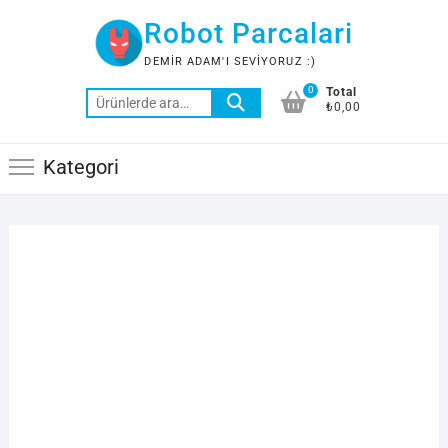
Skip
Robot Parcalari
to
content
DEMIR ADAM'I SEVIYORUZ :)
0
Total
Ara:
₺0,00
Kategori