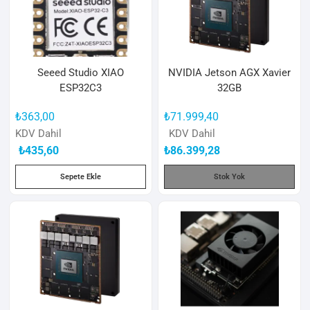
Seeed Studio XIAO
NVIDIA Jetson AGX Xavier
ESP32C3
32GB
₺
363,00
₺
71.999,40
KDV Dahil
KDV Dahil
₺
435,60
₺
86.399,28
Sepete Ekle
Stok Yok