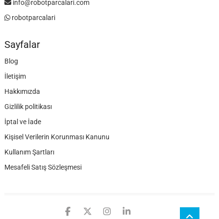
info@robotparcalari.com
robotparcalari
Sayfalar
Blog
İletişim
Hakkımızda
Gizlilik politikası
İptal ve İade
Kişisel Verilerin Korunması Kanunu
Kullanım Şartları
Mesafeli Satış Sözleşmesi
facebook
twitter
instagram
linkedin
github
Go