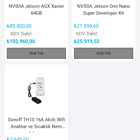
NVIDIA Jetson AGX Xavier
NVIDIA Jetson Orin Nano
64GB
Super Developer Kit
₺
85.800,00
₺
21.599,60
KDV Dahil
KDV Dahil
₺
102.960,00
₺
25.919,52
Stok Yok
Stok Yok
Sonoff TH10 16A Akıllı Wifi
Anahtar ve Sıcaklık Nem
İzleme
₺
2.640,00