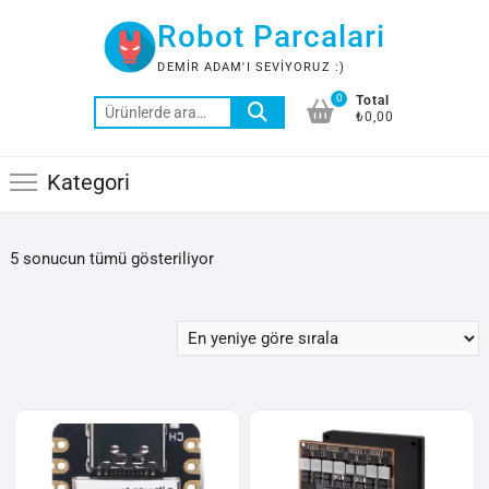
Skip
Robot Parcalari
to
content
DEMIR ADAM'I SEVIYORUZ :)
0
Total
Ara:
₺0,00
Kategori
En
5 sonucun tümü gösteriliyor
yeniye
göre
sıralandı