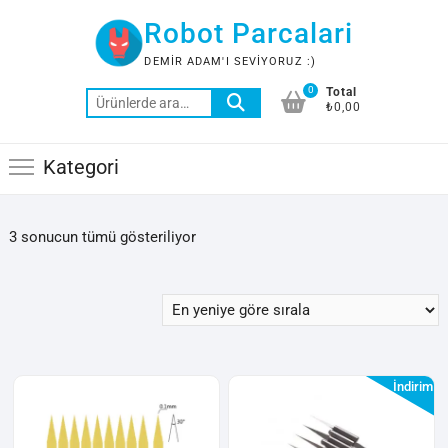
Skip
Robot Parcalari
to
content
DEMIR ADAM'I SEVIYORUZ :)
0
Total
Ara:
₺0,00
Kategori
En
3 sonucun tümü gösteriliyor
yeniye
göre
sıralandı
İndirim!