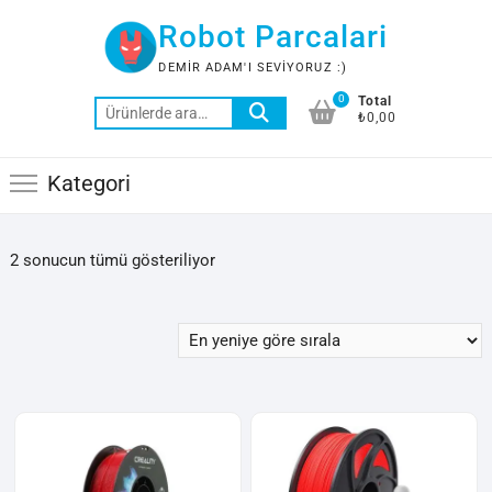
Skip
Robot Parcalari
to
content
DEMIR ADAM'I SEVIYORUZ :)
0
Total
Ara:
₺0,00
Kategori
En
2 sonucun tümü gösteriliyor
yeniye
göre
sıralandı