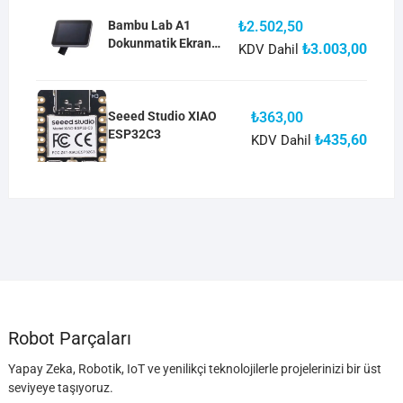
Bambu Lab A1
₺
2.502,50
Dokunmatik Ekran
₺
3.003,00
KDV Dahil
Touch Screen DIS005
Seeed Studio XIAO
₺
363,00
ESP32C3
₺
435,60
KDV Dahil
Robot Parçaları
Yapay Zeka, Robotik, IoT ve yenilikçi teknolojilerle projelerinizi bir üst
seviyeye taşıyoruz.