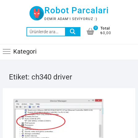
Skip
Robot Parcalari
to
content
DEMIR ADAM'I SEVIYORUZ :)
0
Total
Ara:
₺0,00
Kategori
Etiket:
ch340 driver
9
OCAK
2021