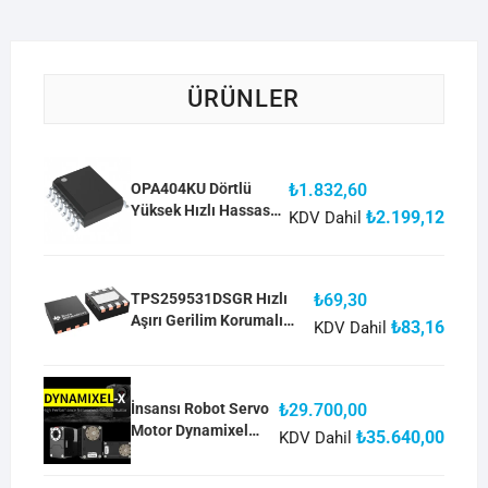
ÜRÜNLER
OPA404KU Dörtlü
₺
1.832,60
Yüksek Hızlı Hassas
₺
2.199,12
KDV Dahil
Operasyonel
Amplifikatör
TPS259531DSGR Hızlı
₺
69,30
Aşırı Gerilim Korumalı
₺
83,16
KDV Dahil
eFuse
İnsansı Robot Servo
₺
29.700,00
Motor Dynamixel
₺
35.640,00
KDV Dahil
XH430-W350-R RS-
485 Multidrop Bus