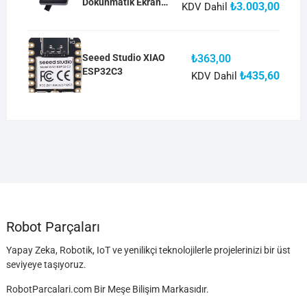
Dokunmatik Ekran
₺
3.003,00
KDV Dahil
Touch Screen DIS005
Seeed Studio XIAO
₺
363,00
ESP32C3
₺
435,60
KDV Dahil
Robot Parçaları
Yapay Zeka, Robotik, IoT ve yenilikçi teknolojilerle projelerinizi bir üst
seviyeye taşıyoruz.
RobotParcalari.com Bir Meşe Bilişim Markasıdır.