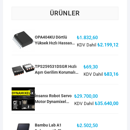
ÜRÜNLER
OPA404KU Dörtlü
₺
1.832,60
Yüksek Hızlı Hassas
₺
2.199,12
KDV Dahil
Operasyonel
Amplifikatör
TPS259531DSGR Hızlı
₺
69,30
Aşırı Gerilim Korumalı
₺
83,16
KDV Dahil
eFuse
İnsansı Robot Servo
₺
29.700,00
Motor Dynamixel
₺
35.640,00
KDV Dahil
XH430-W350-R RS-
485 Multidrop Bus
Bambu Lab A1
₺
2.502,50