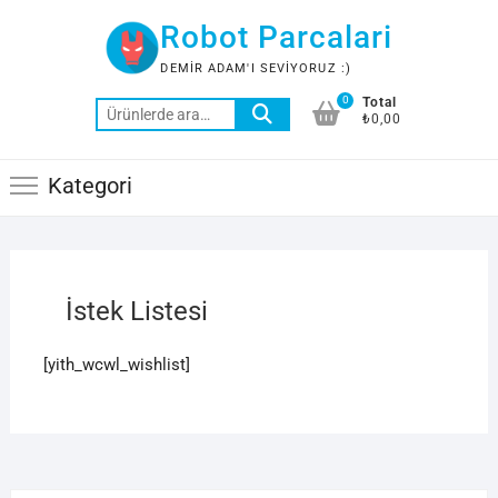
Skip
Robot Parcalari
to
content
DEMIR ADAM'I SEVIYORUZ :)
0
Total
Ara:
₺0,00
Kategori
İstek Listesi
[yith_wcwl_wishlist]