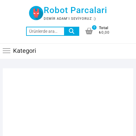
Skip
Robot Parcalari
to
content
DEMIR ADAM'I SEVIYORUZ :)
0
Total
Ara:
₺0,00
Kategori