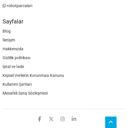
robotparcalari
Sayfalar
Blog
İletişim
Hakkımızda
Gizlilik politikası
İptal ve İade
Kişisel Verilerin Korunması Kanunu
Kullanım Şartları
Mesafeli Satış Sözleşmesi
facebook
twitter
instagram
linkedin
github
Go
to