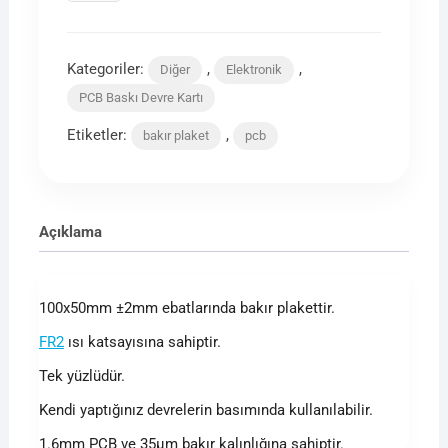
PCB
Tek
Yüzlü
Kategoriler:
,
,
Diğer
Elektronik
Bakır
Plaket
PCB Baskı Devre Kartı
-
Etiketler:
,
bakır plaket
pcb
FR2
adet
Açıklama
100x50mm ±2mm ebatlarında bakır plakettir.
FR2
ısı katsayısına sahiptir.
Tek yüzlüdür.
Kendi yaptığınız devrelerin basımında kullanılabilir.
1.6mm PCB ve 35µm bakır kalınlığına sahiptir.