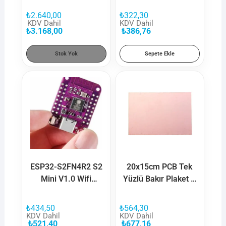
Sensörü-MR60FDA2
₺
2.640,00
₺
322,30
KDV Dahil
KDV Dahil
₺
3.168,00
₺
386,76
Stok Yok
Sepete Ekle
ESP32-S2FN4R2 S2
20x15cm PCB Tek
Mini V1.0 Wifi
Yüzlü Bakır Plaket –
Geliştirme Kartı
FR2
₺
434,50
₺
564,30
KDV Dahil
KDV Dahil
₺
521,40
₺
677,16