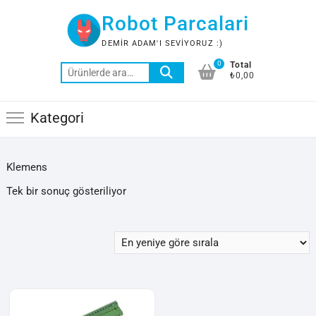
Skip
Robot Parcalari
to
content
DEMIR ADAM'I SEVIYORUZ :)
0
Total
Ara:
₺0,00
Kategori
Klemens
Tek bir sonuç gösteriliyor