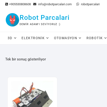
Skip
+905530808608
info@robotparcalari.com
robotparcalari
to
content
Robot Parcalari
DEMIR ADAM'I SEVIYORUZ :)
3D
ELEKTRONIK
OTOMASYON
ROBOTIK
Tek bir sonuç gösteriliyor