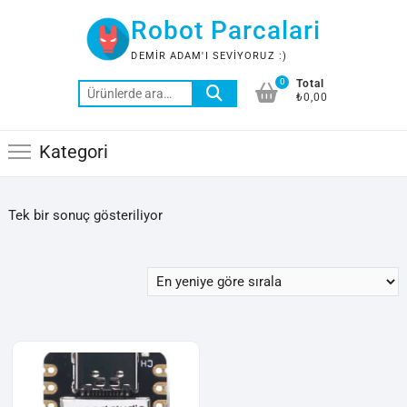
Skip
Robot Parcalari
to
content
DEMIR ADAM'I SEVIYORUZ :)
0
Total
Ara:
₺0,00
Kategori
Tek bir sonuç gösteriliyor