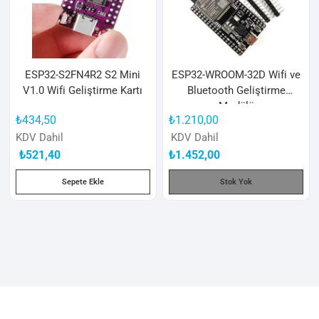
ESP32-S2FN4R2 S2 Mini
ESP32-WROOM-32D Wifi ve
V1.0 Wifi Geliştirme Kartı
Bluetooth Geliştirme
Modülü
₺
434,50
₺
1.210,00
KDV Dahil
KDV Dahil
₺
521,40
₺
1.452,00
Sepete Ekle
Stok Yok