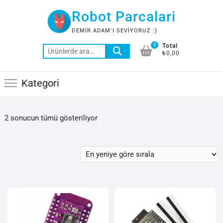
Skip
Robot Parcalari
to
content
DEMIR ADAM'I SEVIYORUZ :)
0
Total
Ara:
₺0,00
Kategori
En
2 sonucun tümü gösteriliyor
yeniye
göre
sıralandı