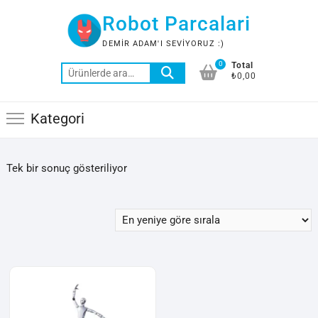
Skip
Robot Parcalari
to
content
DEMIR ADAM'I SEVIYORUZ :)
0
Total
Ara:
₺0,00
Kategori
Tek bir sonuç gösteriliyor