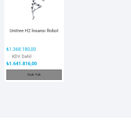
Unitree H2 İnsansı Robot
₺
1.368.180,00
KDV Dahil
₺
1.641.816,00
Stok Yok