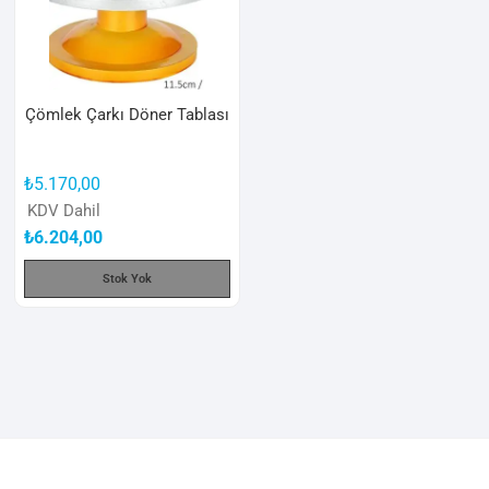
Çömlek Çarkı Döner Tablası
₺
5.170,00
KDV Dahil
₺
6.204,00
Stok Yok