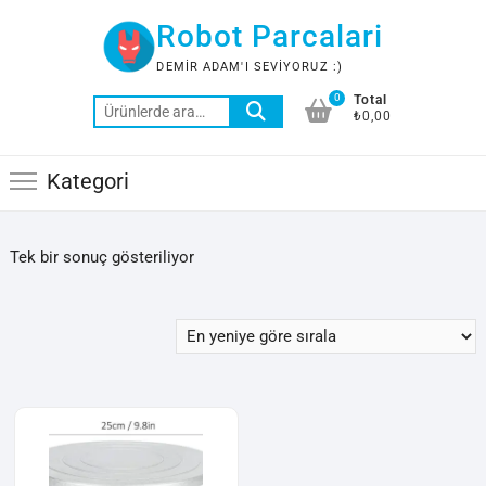
Skip
Robot Parcalari
to
content
DEMIR ADAM'I SEVIYORUZ :)
0
Total
Ara:
₺0,00
Kategori
Tek bir sonuç gösteriliyor