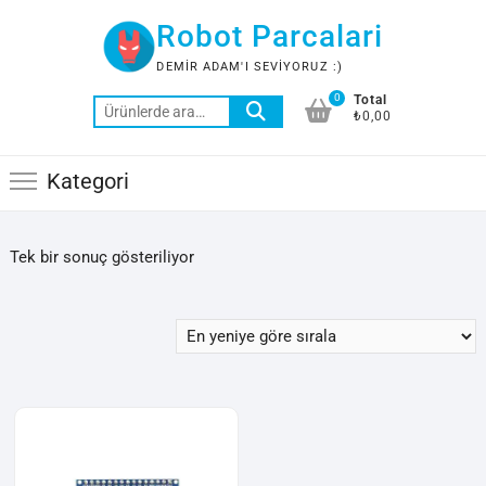
Skip
Robot Parcalari
to
content
DEMIR ADAM'I SEVIYORUZ :)
0
Total
Ara:
₺0,00
Kategori
Tek bir sonuç gösteriliyor