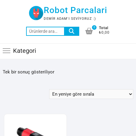
Skip
Robot Parcalari
to
content
DEMIR ADAM'I SEVIYORUZ :)
0
Total
Ara:
₺0,00
Kategori
Tek bir sonuç gösteriliyor