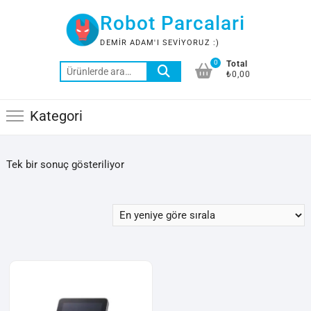
Skip
Robot Parcalari
to
content
DEMIR ADAM'I SEVIYORUZ :)
0
Total
Ara:
₺0,00
Kategori
Tek bir sonuç gösteriliyor