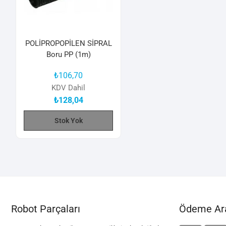
POLİPROPOPİLEN SİPRAL
Boru PP (1m)
₺
106,70
KDV Dahil
₺
128,04
Stok Yok
Robot Parçaları
Ödeme Ara