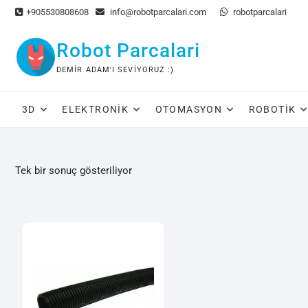
Skip
+905530808608
info@robotparcalari.com
robotparcalari
to
content
Robot Parcalari
DEMIR ADAM'I SEVIYORUZ :)
3D
ELEKTRONIK
OTOMASYON
ROBOTIK
Tek bir sonuç gösteriliyor