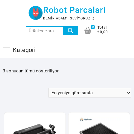
Skip
Robot Parcalari
to
content
DEMIR ADAM'I SEVIYORUZ :)
0
Total
Ara:
₺0,00
Kategori
En
3 sonucun tümü gösteriliyor
yeniye
göre
sıralandı