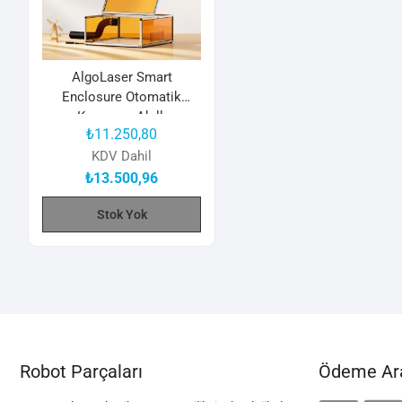
AlgoLaser Smart
Enclosure Otomatik
Kapanma Akıllı
₺
11.250,80
Aydınlatma Akıllı Koruma
Kapağı
KDV Dahil
₺
13.500,96
Stok Yok
Robot Parçaları
Ödeme Ara