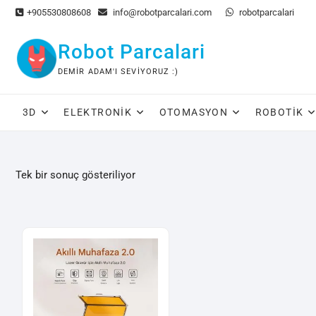
Skip
+905530808608
info@robotparcalari.com
robotparcalari
to
content
Robot Parcalari
DEMIR ADAM'I SEVIYORUZ :)
3D
ELEKTRONIK
OTOMASYON
ROBOTIK
Tek bir sonuç gösteriliyor