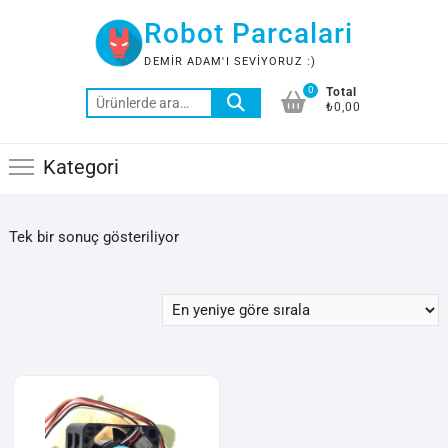
Skip
Robot Parcalari
to
content
DEMIR ADAM'I SEVIYORUZ :)
0
Total
Ara:
₺0,00
Kategori
Tek bir sonuç gösteriliyor