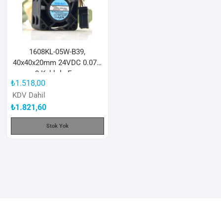
1608KL-05W-B39,
40x40x20mm 24VDC 0.07A
3 Kablolu Fan
₺
1.518,00
KDV Dahil
₺
1.821,60
Stok Yok