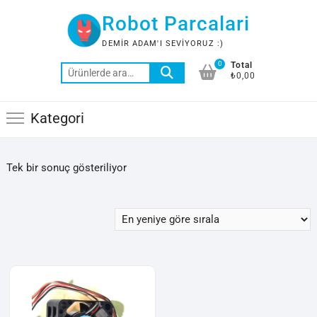
Skip
Robot Parcalari
to
content
DEMIR ADAM'I SEVIYORUZ :)
0
Total
Ara:
₺0,00
Kategori
Tek bir sonuç gösteriliyor