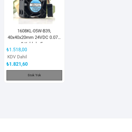
1608KL-05W-B39,
40x40x20mm 24VDC 0.07A
3 Kablolu Fan
₺
1.518,00
KDV Dahil
₺
1.821,60
Stok Yok