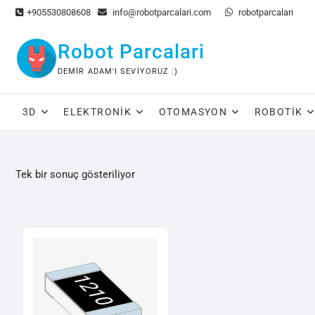
Skip
+905530808608
info@robotparcalari.com
robotparcalari
to
content
Robot Parcalari
DEMIR ADAM'I SEVIYORUZ :)
3D
ELEKTRONIK
OTOMASYON
ROBOTIK
Tek bir sonuç gösteriliyor