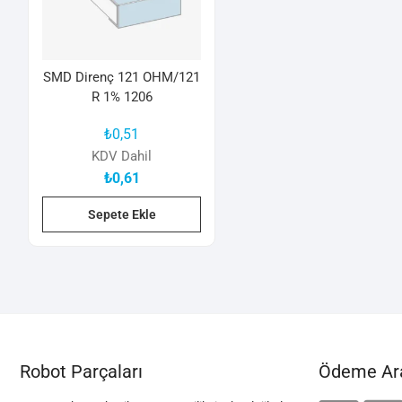
SMD Direnç 121 OHM/121
R 1% 1206
₺
0,51
KDV Dahil
₺
0,61
Sepete Ekle
Robot Parçaları
Ödeme Ara