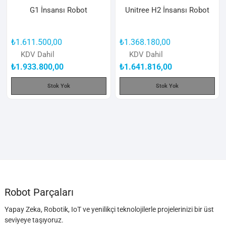
G1 İnsansı Robot
Unitree H2 İnsansı Robot
₺
1.611.500,00
₺
1.368.180,00
KDV Dahil
KDV Dahil
₺
1.933.800,00
₺
1.641.816,00
Stok Yok
Stok Yok
Robot Parçaları
Yapay Zeka, Robotik, IoT ve yenilikçi teknolojilerle projelerinizi bir üst
seviyeye taşıyoruz.