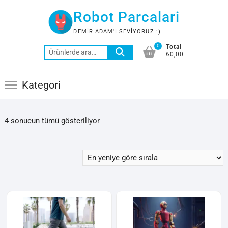
Skip
Robot Parcalari
to
content
DEMIR ADAM'I SEVIYORUZ :)
0
Total
Ara:
₺0,00
Kategori
En
4 sonucun tümü gösteriliyor
yeniye
göre
sıralandı