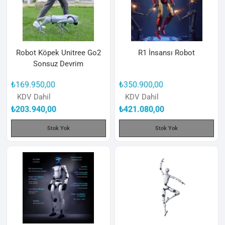
Robot Köpek Unitree Go2
R1 İnsansı Robot
Sonsuz Devrim
₺
169.950,00
₺
350.900,00
KDV Dahil
KDV Dahil
₺
203.940,00
₺
421.080,00
Stok Yok
Stok Yok