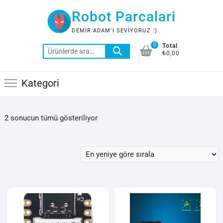
Skip
Robot Parcalari
to
content
DEMIR ADAM'I SEVIYORUZ :)
0
Total
Ara:
₺0,00
Kategori
En
2 sonucun tümü gösteriliyor
yeniye
göre
sıralandı