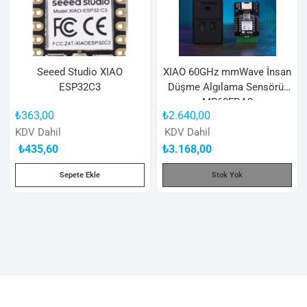
Seeed Studio XIAO
XIAO 60GHz mmWave İnsan
ESP32C3
Düşme Algılama Sensörü-
MR60FDA2
₺
363,00
₺
2.640,00
KDV Dahil
KDV Dahil
₺
435,60
₺
3.168,00
Sepete Ekle
Stok Yok